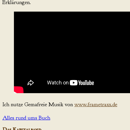
Erklärungen.
Ich nutze Gemafreie Musik von
www.frametraxx.de
Alles rund ums Buch
Das Kapitalband