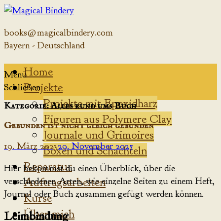
Zum
Inhalt
books@magicalbindery.com
springen
Bayern - Deutschland
Home
Menü
Projekte
Schließen
Projekte mit Epoxidharz
Kategorie: Alles rund ums Buch
Figuren aus Polymere Clay
Gebunden ist nicht gleich gebunden
Journale und Grimoires
19. März 2023
29. November 2025
Boxen und Schachteln
Reparatur
Hier bekommst du einen Überblick, über die
Auftragsarbeiten
verschiedenen Arten, wie einzelne Seiten zu einem Heft,
Journal oder Buch zusammen gefügt werden können.
Kurse
Über mich
Leimbindung