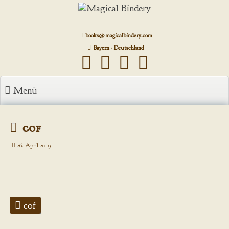
Zum
Inhalt
springen
books@magicalbindery.com
Bayern - Deutschland
Menü
cof
26. April 2019
cof