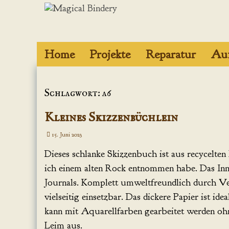
Zum
Inhalt
springen
Home
Projekte
Reparatur
Auf
Projekte mit
Epoxidharz
Schlagwort: a6
Figuren aus
Kleines Skizzenbüchlein
Polymere Clay
15. Juni 2023
Journale und
Dieses schlanke Skizzenbuch ist aus recycelten
Grimoires
ich einem alten Rock entnommen habe. Das Inne
Journals. Komplett umweltfreundlich durch Ve
Boxen und
Schachteln
vielseitig einsetzbar. Das dickere Papier ist i
kann mit Aquarellfarben gearbeitet werden ohn
Leim aus.