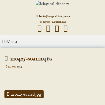
Zum
Inhalt
springen
books@magicalbindery.com
Bayern - Deutschland
Menü
210425-scaled.jpg
24. Mai 2024
210425-scaled.jpg