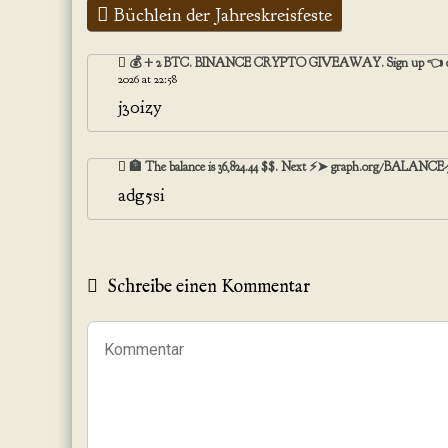
Büchlein der Jahreskreisfeste
💰 + 2 BTC. BINANCE CRYPTO GIVEAWAY. Sign up 👈 dc4958
2026 at 22:58
j3oizy
🏦 The balance is 36,824.44 $$. Next ⚡➤ graph.org/BALANCE-
adg5si
Schreibe einen Kommentar