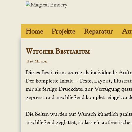
Zum
Inhalt
springen
Home
Projekte
Reparatur
Auf
Projekte mit
Witcher Bestiarium
Epoxidharz
16. Mai 2024
Figuren aus
Polymere Clay
Dieses Bestiarium wurde als individuelle Auftra
Der komplette Inhalt – Texte, Layout, Illustra
Journale und
mir als fertige Druckdatei zur Verfügung gest
Grimoires
gepresst und anschließend komplett eingebund
Boxen und
Schachteln
Die Seiten wurden auf Wunsch künstlich gealter
anschließend geglättet, sodass ein authentisch