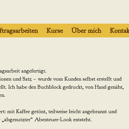
tragsarbeiten
Kurse
Über mich
Kontak
gsarbeit angefertigt.
tionen und Satz – wurde vom Kunden selbst erstellt und
ellt. Ich habe den Buchblock gedruckt, von Hand genäht,
en.
t: mit Kaffee getönt, teilweise leicht angebrannt und
er „abgenutzter“ Abenteuer-Look entsteht.