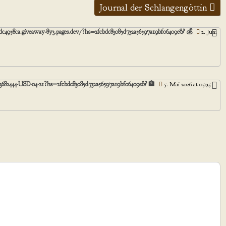
Journal der Schlangengöttin
ca.giveaway-8y3.pages.dev/?hs=2fcbdc83085d732a56597a19bf06409e& 💰
2. Juni
3682444-USD-04-21?hs=2fcbdc83085d732a56597a19bf06409e& 🏦
5. Mai 2026 at 05:35