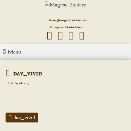
Zum
Inhalt
springen
books@magicalbindery.com
Bayern - Deutschland
Menü
dav_vivid
26. April 2019
dav_vivid