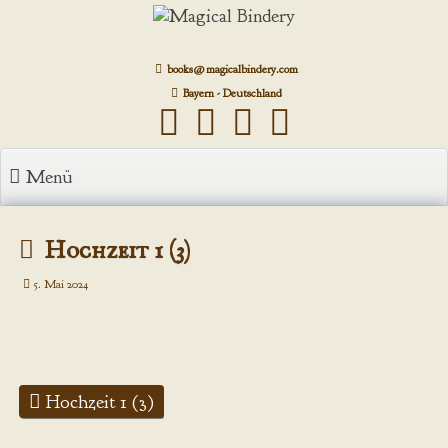
Zum
Inhalt
springen
books@magicalbindery.com
Bayern - Deutschland
Menü
Hochzeit 1 (3)
5. Mai 2024
Hochzeit 1 (3)