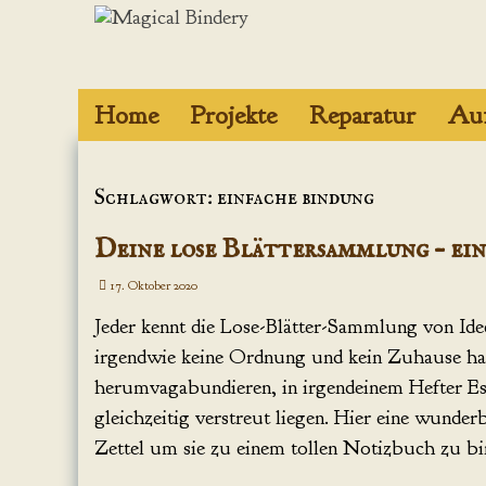
Zum
Inhalt
springen
Home
Projekte
Reparatur
Auf
Projekte mit
Epoxidharz
Schlagwort: einfache bindung
Figuren aus
Deine lose Blättersammlung – ei
Polymere Clay
17. Oktober 2020
Journale und
Jeder kennt die Lose-Blätter-Sammlung von Ide
Grimoires
irgendwie keine Ordnung und kein Zuhause h
herumvagabundieren, in irgendeinem Hefter E
Boxen und
Schachteln
gleichzeitig verstreut liegen. Hier eine wunde
Zettel um sie zu einem tollen Notizbuch zu b