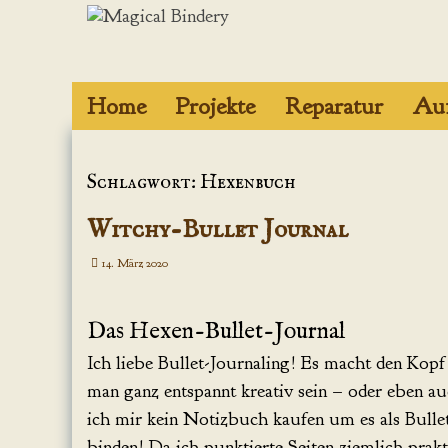
Zum
Inhalt
springen
Home
Projekte
Reparatur
Auf
Projekte mit
Epoxidharz
Schlagwort: Hexenbuch
Figuren aus
Witchy-Bullet Journal
Polymere Clay
14. März 2020
Journale und
Grimoires
Das Hexen-Bullet-Journal
Boxen und
Ich liebe Bullet-Journaling! Es macht den Kopf
Schachteln
man ganz entspannt kreativ sein – oder eben auc
ich mir kein Notizbuch kaufen um es als Bulle
binden! Da ich punktierte Seiten ziemlich prak