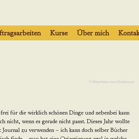
tragsarbeiten
Kurse
Über mich
Kontak
Hinterlasse einen Kommentar
 frei für die wirklich schönen Dinge und nebenbei kann
h nicht, wenn es gerade nicht passt. Dieses Jahr wollte
t Journal zu verwenden – ich kann doch selber Bücher
tisch finde – man hat eine Orientierung egal in welche