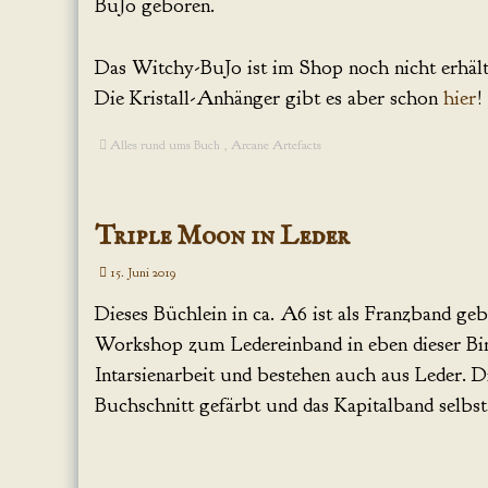
BuJo geboren.
Das Witchy-BuJo ist im Shop noch nicht erhältl
Die Kristall-Anhänger gibt es aber schon
hier
!
Alles rund ums Buch
,
Arcane Artefacts
Triple Moon in Leder
15. Juni 2019
Dieses Büchlein in ca. A6 ist als Franzband ge
Workshop zum Ledereinband in eben dieser Bi
Intarsienarbeit und bestehen auch aus Leder. D
Buchschnitt gefärbt und das Kapitalband selbst 